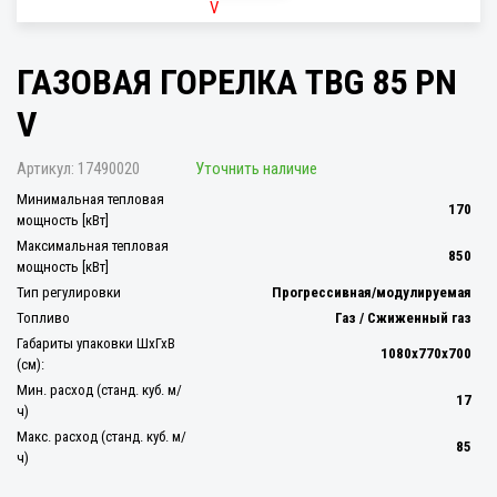
ГАЗОВАЯ ГОРЕЛКА TBG 85 PN
V
Артикул:
17490020
Уточнить наличие
Минимальная тепловая
170
мощность [кВт]
Максимальная тепловая
850
мощность [кВт]
Тип регулировки
Прогрессивная/модулируемая
Топливо
Газ / Сжиженный газ
Габариты упаковки ШхГхВ
1080x770x700
(см):
Мин. расход (станд. куб. м/
17
ч)
Макс. расход (станд. куб. м/
85
ч)