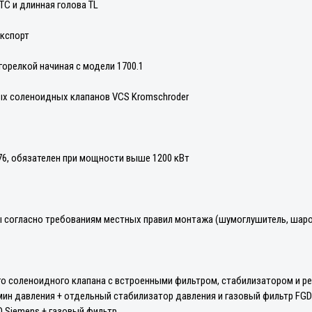
TC и длинная голова TL
экспорт
орелкой начиная с модели 1700.1
ых соленоидных клапанов VCS Kromschroder
676, обязателен при мощности выше 1200 кВт
ласно требованиям местных правил монтажа (шумоглушитель, шаровый
го соленоидного клапана с встроенными фильтром, стабилизатором и ре
ин давления + отдельный стабилизатор давления и газовый фильтр FG
 Siemens + газовый фильтр