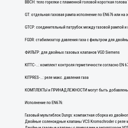
BBCH: тело горелки с пламенной головой короткая голова 
GT: отдельная газовая рампа исполнение по EN676 или на 
GTCP: соединительный патрубок между газовой рампой и г
FGDR: стабилизатор давления газа с фильтром для двойн
ФИЛЬТР: для двойных газовых клапанов VGD Siemens
KITTC-...: комплект контроля герметичности согласно EN 
KITPRES-...: реле макс. давления газа
КОМПЛЕКТЫ и ПРИНАДЛЕЖНОСТИ могут быть добавлены сог
Исполнение по EN676:
Газовый мультиблок Dungs: компактная сборка из двойно
Двойные соленоидные клапаны VCS Kromschroder c реле м
Двойные газовые клапаны с приводами и регулятором VGD