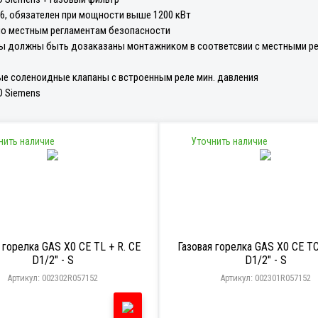
76, обязателен при мощности выше 1200 кВт
сно местным регламентам безопасности
ты должны быть дозаказаны монтажником в соответсвии с местными ре
е соленоидные клапаны c встроенным реле мин. давления
D Siemens
нить наличие
Уточнить наличие
 горелка GAS X0 CE TL + R. CE
Газовая горелка GAS X0 CE TC
D1/2" - S
D1/2" - S
Артикул: 002302R057152
Артикул: 002301R057152