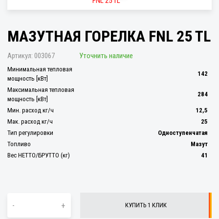
МАЗУТНАЯ ГОРЕЛКА FNL 25 TL
Артикул:
003067
Уточнить наличие
Минимальная тепловая
142
мощность [кВт]
Максимальная тепловая
284
мощность [кВт]
Мин. расход кг/ч
12,5
Мак. расход кг/ч
25
Тип регулировки
Одноступенчатая
Топливо
Мазут
Вес НЕТТО/БРУТТО (кг)
41
-
+
КУПИТЬ 1 КЛИК