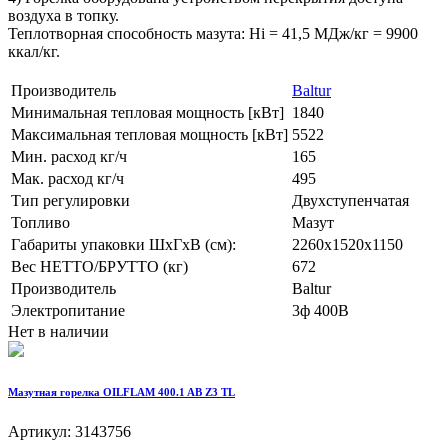
воздуха в топку.
Теплотворная способность мазута: Hi = 41,5 МДж/кг = 9900
ккал/кг.
Производитель
Baltur
Минимальная тепловая мощность [кВт]
1840
Максимальная тепловая мощность [кВт]
5522
Мин. расход кг/ч
165
Мак. расход кг/ч
495
Тип регулировки
Двухступенчатая
Топливо
Мазут
Габариты упаковки ШхГхВ (см):
2260x1520x1150
Вес НЕТТО/БРУТТО (кг)
672
Производитель
Baltur
Электропитание
3ф 400В
Нет в наличии
Мазутная горелка OILFLAM 400.1 AB Z3 TL
Артикул: 3143756