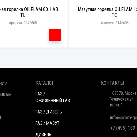
ная горелка OILFLAM 80.1 AB
Мазутная горелка OILFLAM 1
TL
TC
Артикул: 3142605
Артикул: 3142606
КАТАЛОГ
КОНТАКТЫ
НИИ
107078, Москв
ГАЗ /
ЩИКАМ
Угличская ул., 
СЖИЖЕННЫЙ ГАЗ
корп. 1
ГАЗ / ДИЗЕЛЬ
Я
info@prom-gor
ГАЗ / МАЗУТ
+7 (495) 139
ДИЗЕЛЬ