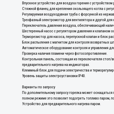
Впускное устройство для воздуха горения с устройством 
Стяжной фланец для крепления скользящего котла с регу
Регулируемая воздуходувная труба с форсункой из нержа
Трехфазный электромотор для вентилятора и другой для 
Переключатель давления воздуха, обеспечивающий налич
Шестеренный насос с регулятором давления и клапаном о
Терморезистор для насоса, перепускной клапан и блок ра
Блок распыления с магнитом для контроля возвратных ш
Автоматическое оборудование контроля и управления дл
Проверка наличия пламени через фотосопротивление.
Контрольная панель, состоящая из переключателя стоп/вк
предварительного нагрева на индикаторах.
Клеммный блок для подачи электричества и терморегулиро
Уровень защиты электроустановки IP40.
Варианты по запросу
По дополнительному запросу горелка может оснащаться п
полном режиме это позволит подогреть топливо паром, п
Устройство для предварительного нагрева паром.