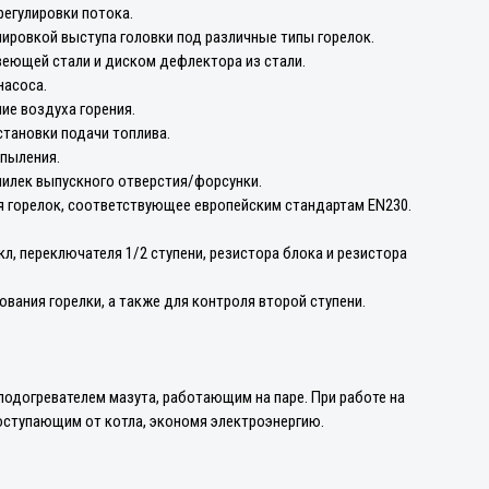
регулировки потока.
лировкой выступа головки под различные типы горелок.
веющей стали и диском дефлектора из стали.
насоса.
ие воздуха горения.
становки подачи топлива.
спыления.
пилек выпускного отверстия/форсунки.
я горелок, соответствующее европейским стандартам EN230.
л, переключателя 1/2 ступени, резистора блока и резистора
вания горелки, а также для контроля второй ступени.
одогревателем мазута, работающим на паре. При работе на
оступающим от котла, экономя электроэнергию.