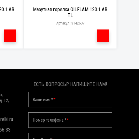
20.1 AB
Мазутная горелка OILFLAM 120.1 AB
TL
Артикул: 3142607
ЕСТЬ ВОПРОСЫ? НАПИШИТЕ НАМ!
а,
Ваше имя *
*
д. 12,
elki.ru
Номер телефона *
*
 66 33