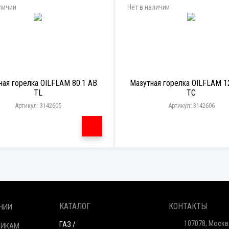
личии
Нет в наличии
ная горелка OILFLAM 80.1 AB
Мазутная горелка OILFLAM 1
TL
TC
Артикул: 3142605
Артикул: 3142606
КАТАЛОГ
КОНТАКТЫ
НИИ
107078, Москв
ГАЗ /
ЩИКАМ