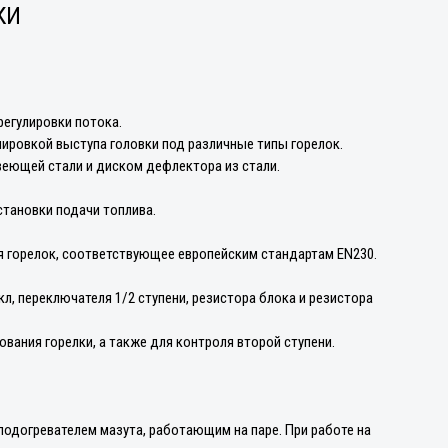
КИ
регулировки потока.
лировкой выступа головки под различные типы горелок.
веющей стали и диском дефлектора из стали.
становки подачи топлива.
я горелок, соответствующее европейским стандартам EN230.
л, переключателя 1/2 ступени, резистора блока и резистора
вания горелки, а также для контроля второй ступени.
одогревателем мазута, работающим на паре. При работе на