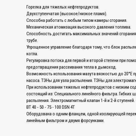
Горелка для тяжелых нефтепродуктов.
Двухступенчатая (высокое/низкое пламя).
Способна работать с любым типом камеры сгорания.
Механическая атомизация высокого давления топлива.
Способность достигать максимальных значений сгорания 
трубе.
Упрощенное управление благодаря тому, что блок распыл
котла.
Регулировка потока для первой и второй степени при по
предотвращения рассеивания тепла в дымоход.
Возможность использования мазута вязкостью до 20°E п
насоса. ТЭНы для узла распыления. ТЭНы для электромагни
При использовании тяжелых нефтепродуктов с низким со
состоящий из: Специального линейного фильтра. Гибких ш
распыления. Электромагнитный клапан 1-й и 2-й ступеней.
BT 40 - 50 - 75 - 100 DSN 4T
Оборудована о одним фланцем, одной изолирующей перем
линейным фильтром и двумя форсунками.