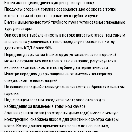
Котел имеет цилиндрическую реверсивную топку.
Продукты сгорания топлива совершают два оборота в топке
котла, третий оборот совершается в трубном пучке.
Внутри дымогарных труб трубного пучка установлены спиральные
турбулизаторы.
Они создают турбулентность в потоке нагретых газов, тем самым
значительно увеличивают теплопередачу и позволяют котлу
достигать КПД более 90%.
Передняя дверь котла (на которую устанавливается горелка)
может открываться как налево, так и направо, регулируется в
вертикальной плоскости и по глубине для герметичности.
Изнутри передняя дверь защищена от высоких температур
огнеупорной теплоизоляцией.
На фланец передней стенки устанавливается выбранная клиентом
горелка.
Над фланцем горелки находится смотровое стекло для
наблюдения за пламенем в топочной камере.
Задняя крышка котла (со стороны дымохода) имеет съемную
конструкцию, снабжена люком для очистки и осмотра камеры
котла. Котел должен применяться только по назначению,