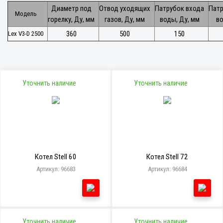
Диаметр под
Отвод уходящих
Патрубок входа
Пат
Модель
горелку, Ду, мм
газов, Ду, мм
воды, Ду, мм
во
360
500
150
Lex V3-D 2500
Уточнить наличие
Уточнить наличие
Котел Stell 60
Котел Stell 72
Артикул: 96683
Артикул: 96684
Уточнить наличие
Уточнить наличие