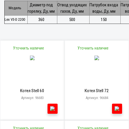
Диаметр под
Отвод уходящих
Патрубок входа
Пат
Модель
горелку, Ду, мм
газов, Ду, мм
воды, Ду, мм
во
360
500
150
Lex V3-D 2200
Уточнить наличие
Уточнить наличие
Котел Stell 60
Котел Stell 72
Артикул: 96683
Артикул: 96684
Уточнить наличие
Уточнить наличие