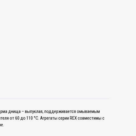
Форма днища – выпуклая, поддерживается омываемым
еля от 60 до 110 °C. Агрегаты серии REX совместимы с
е.