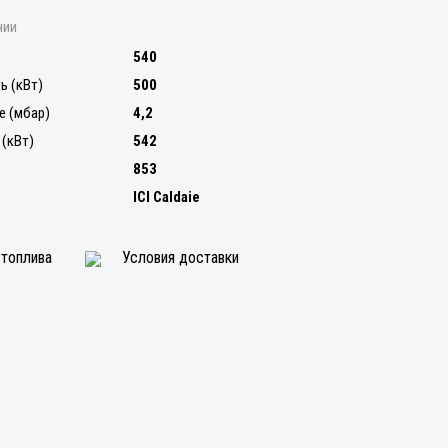
чии
540
ь (кВт)
500
е (мбар)
4,2
(кВт)
542
853
ICI Caldaie
 топлива
Условия доставки