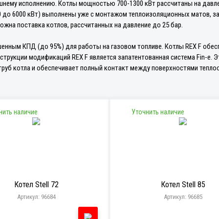
шнему исполнению. Котлы мощностью 700-1300 кВт рассчитаны на давле
 до 6000 кВт) выполнены уже с монтажом теплоизоляционных матов, 
ожна поставка котлов, рассчитанных на давление до 25 бар.
шенным КПД (до 95%) для работы на газовом топливе. Котлы REX F обе
трукции модификаций REX F является запатентованная система Fin-e. Э
руб котла и обеспечивает полный контакт между поверхностями теплоо
нить наличие
Уточнить наличие
Котел Stell 72
Котел Stell 85
Артикул: 96684
Артикул: 96685