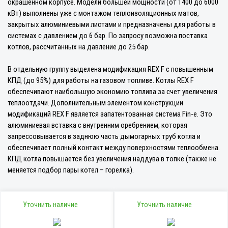
окрашенном корпусе. Модели большей мощности (от 1400 до 6000
кВт) выполнены уже с монтажом теплоизоляционных матов,
закрытых алюминиевыми листами и предназначены для работы в
системах с давлением до 6 бар. По запросу возможна поставка
котлов, рассчитанных на давление до 25 бар.
В отдельную группу выделена модификация REX F с повышенным
КПД (до 95%) для работы на газовом топливе. Котлы REX F
обеспечивают наибольшую экономию топлива за счет увеличения
теплоотдачи. Дополнительным элементом конструкции
модификаций REX F является запатентованная система Fin-e. Это
алюминиевая вставка с внутренним оребрением, которая
запрессовывается в заднюю часть дымогарных труб котла и
обеспечивает полный контакт между поверхностями теплообмена.
КПД котла повышается без увеличения наддува в топке (также не
меняется подбор пары котел – горелка).
Уточнить наличие
Уточнить наличие