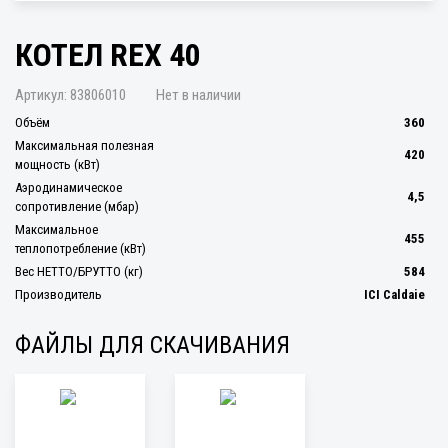
КОТЕЛ REX 40
Артикул:
83806010
Нет в наличии
Объём
360
Максимальная полезная
420
мощность (кВт)
Аэродинамическое
4,5
сопротивление (мбар)
Максимальное
455
теплопотребление (кВт)
Вес НЕТТО/БРУТТО (кг)
584
Производитель
ICI Caldaie
ФАЙЛЫ ДЛЯ СКАЧИВАНИЯ