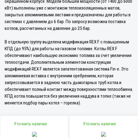
окрашенном корпусе. Модели большей мощности (от 1400 до 6000
кВт) выполнены уже с монтажом теплоизоляционных матов,
закрытых алюминиевыми листами и предназначены для работы в
системах с давлением до 6 бар. По запросу возможна поставка
котлов, рассчитанных на давление до 25 бар.
В отдельную группу выделена модификация REX F с повышенным
КПД (до 95%) для работы на газовом топливе. Котлы REX F
обеспечивают наибольшую экономию топлива за счет увеличения
теплоотдачи. Дополнительным элементом конструкции
модификаций REX F является запатентованная система Fin-e. Это
алюминиевая вставка с внутренним оребрением, которая
запрессовывается в заднюю часть дымогарных труб котла и
обеспечивает полный контакт между поверхностями теплообмена.
КПД котла повышается без увеличения наддува в топке (также не
меняется подбор пары котел – горелка).
Уточнить наличие
Уточнить наличие