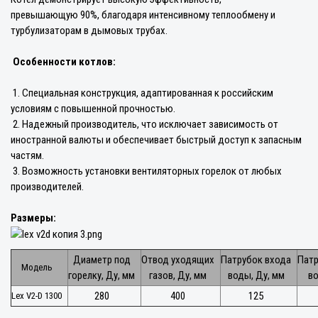
превышающую 90%, благодаря интенсивному теплообмену и
турбулизаторам в дымовых трубах.
Особенности котлов:
1. Специальная конструкция, адаптированная к российским
условиям с повышенной прочностью.
2. Надежный производитель, что исключает зависимость от
иностранной валюты и обеспечивает быстрый доступ к запасным
частям.
3. Возможность установки вентиляторных горелок от любых
производителей.
Размеры:
Диаметр под
Отвод уходящих
Патрубок входа
Пат
Модель
горелку, Ду, мм
газов, Ду, мм
воды, Ду, мм
во
280
400
125
Lex V2-D 1300