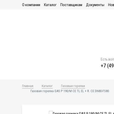
О компании
Каталог
Поставщикам
Документы
Нов
Есть во
+7 (49
Главная
Каталог
Газовые горелки
Газовая горелка GAS P 190/M CE TL EL + R. CE DN80-FS80