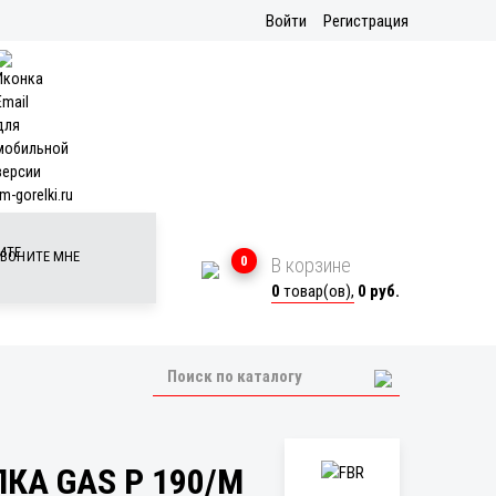
Войти
Регистрация
m-gorelki.ru
ВОНИТЕ МНЕ
0
В корзине
0
товар(ов),
0 руб.
КА GAS P 190/M