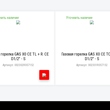
нить наличие
Уточнить наличие
 горелка GAS X0 CE TL + R. CE
Газовая горелка GAS X0 CE TC
D1/2" - S
D1/2" - S
Артикул: 002302R057152
Артикул: 002301R057152