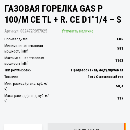
ГАЗОВАЯ ГОРЕЛКА GAS P
100/M CE TL + R. CE D1"1/4 – S
Артикул:
002472R057025
Уточнить наличие
Производитель
FBR
Минимальная тепловая
581
мощность [кВт]
Максимальная тепловая
1163
мощность [кВт]
Тип регулировки
Прогрессивная/модулируемая
Топливо
Газ / Сжиженный газ
Мин. расход (станд. куб. м/
58,4
ч)
Макс. расход (станд. куб. м/
117
ч)