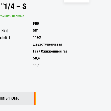
1"1/4 – S
точнить наличие
FBR
[кВт]
581
 [кВт]
1163
Двухступенчатая
Газ / Сжиженный газ
58,4
117
ПИТЬ 1 КЛИК