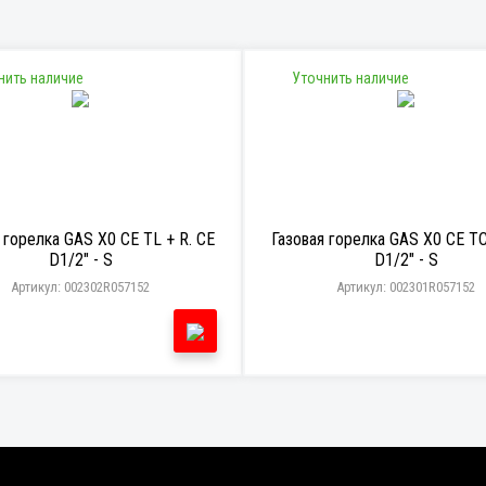
нить наличие
Уточнить наличие
 горелка GAS X0 CE TL + R. CE
Газовая горелка GAS X0 CE TC
D1/2" - S
D1/2" - S
Артикул: 002302R057152
Артикул: 002301R057152