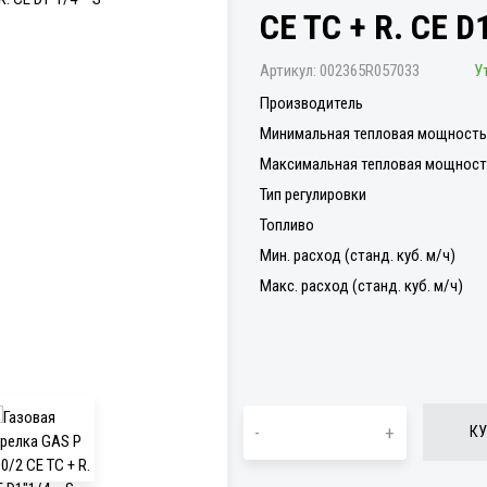
CE TC + R. CE D
Артикул:
002365R057033
У
Производитель
Минимальная тепловая мощность 
Максимальная тепловая мощность
Тип регулировки
Топливо
Мин. расход (станд. куб. м/ч)
Макс. расход (станд. куб. м/ч)
-
+
КУ