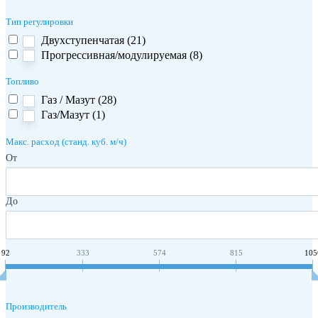
Тип регулировки
Двухступенчатая (
21
)
Прогрессивная/модулируемая (
8
)
Топливо
Газ / Мазут (
28
)
Газ/Мазут (
1
)
Макс. расход (станд. куб. м/ч)
От
До
92
333
574
815
105
Производитель