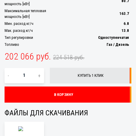
80.7
мощность [кВт]
Максимальная тепловая
163.7
мощность [кВт]
Мин. расход кг/ч
6.8
Мак. расход кг/ч
13.8
Тип регулировки
Одноступенчатая
Топливо
Газ / Дизель
202 066 руб.
224 518 руб.
-
+
КУПИТЬ 1 КЛИК
В КОРЗИНУ
ФАЙЛЫ ДЛЯ СКАЧИВАНИЯ