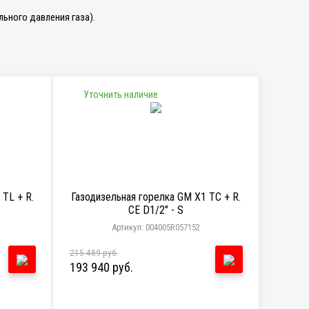
ьного давления газа).
Уточнить наличие
TL + R.
Газодизельная горелка GM X1 TC + R.
CE D1/2" - S
Артикул: 004005R057152
215 489 руб.
193 940 руб.