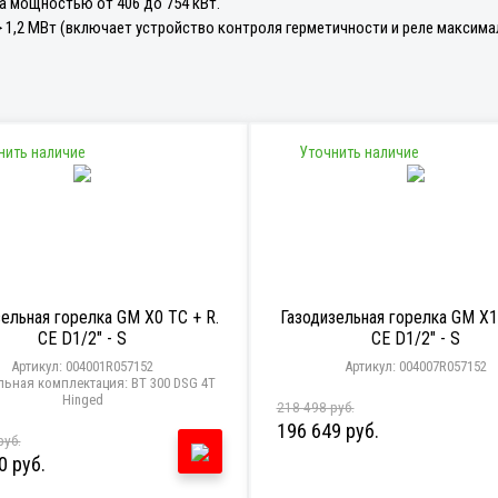
а мощностью от 406 до 754 кВт.
 1,2 МВт (включает устройство контроля герметичности и реле максимал
нить наличие
Уточнить наличие
зельная горелка GM X0 TC + R.
Газодизельная горелка GM X1 
CE D1/2" - S
CE D1/2" - S
Артикул: 004001R057152
Артикул: 004007R057152
льная комплектация:
BT 300 DSG 4T
Hinged
218 498 руб.
196 649 руб.
руб.
0 руб.