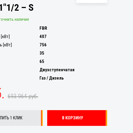
1"1/2 – S
точнить наличие
FBR
[кВт]
407
 [кВт]
756
35
65
Двухступенчатая
Газ / Дизель
б.
693 964 руб.
ПИТЬ 1 КЛИК
В КОРЗИНУ