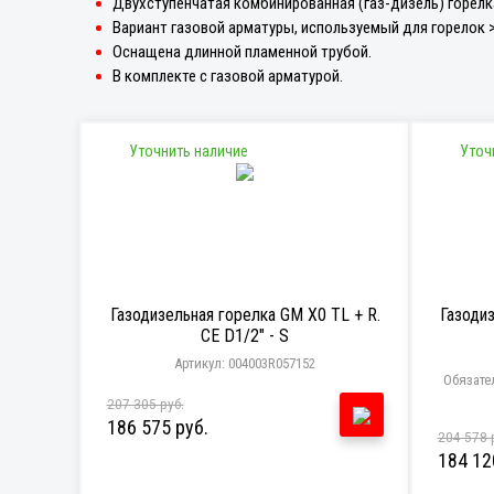
Двухступенчатая комбинированная (газ-дизель) горелк
Вариант газовой арматуры, используемый для горелок >
Оснащена длинной пламенной трубой.
В комплекте с газовой арматурой.
Уточнить наличие
Уточ
Газодизельная горелка GM X0 TL + R.
Газоди
CE D1/2" - S
Артикул: 004003R057152
Обязате
207 305 руб.
186 575 руб.
204 578 
184 12