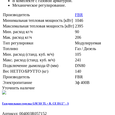
В комплекте с газовой арматурой.
Механическое регулирование.
Производитель
FBR
Минимальная тепловая мощность [кВт]
1046
Максимальная тепловая мощность [кВт]
2395
Мин. расход кг/ч
90
Мак. расход кг/ч
206
Тип регулировки
Модулируемая
Топливо
Газ / Дизель
Мин. расход (станд. куб. м/ч)
105
Макс. расход (станд. куб. м/ч)
241
Подключение дымохода Ø (мм)
DN80
Вес НЕТТО/БРУТТО (кг)
140
Производитель
FBR
Электропитание
3ф 400В
Уточнить наличие
Газодизельная горелка GM X0 TL + R. CE D1/2" - S
Артикул: 004003R057152