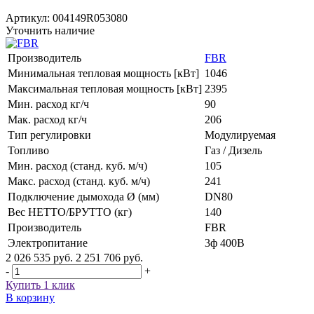
Артикул:
004149R053080
Уточнить наличие
Производитель
FBR
Минимальная тепловая мощность [кВт]
1046
Максимальная тепловая мощность [кВт]
2395
Мин. расход кг/ч
90
Мак. расход кг/ч
206
Тип регулировки
Модулируемая
Топливо
Газ / Дизель
Мин. расход (станд. куб. м/ч)
105
Макс. расход (станд. куб. м/ч)
241
Подключение дымохода Ø (мм)
DN80
Вес НЕТТО/БРУТТО (кг)
140
Производитель
FBR
Электропитание
3ф 400В
2 026 535 руб.
2 251 706 руб.
-
+
Купить 1 клик
В корзину