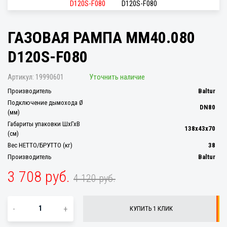
ГАЗОВАЯ РАМПА MM40.080
D120S-F080
Артикул:
19990601
Уточнить наличие
Производитель
Baltur
Подключение дымохода Ø
DN80
(мм)
Габариты упаковки ШхГхВ
138x43x70
(см)
Вес НЕТТО/БРУТТО (кг)
38
Производитель
Baltur
3 708 руб.
4 120 руб.
-
+
КУПИТЬ 1 КЛИК