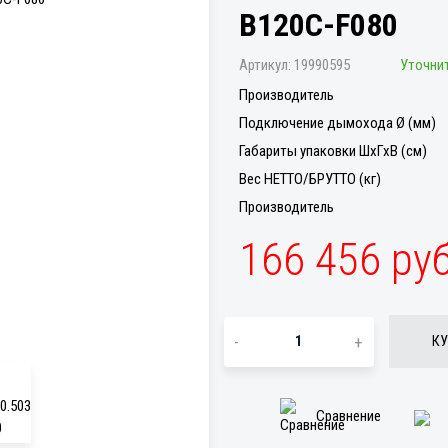
B120C-F080
Артикул:
19990595
Уточни
Производитель
Подключение дымохода Ø (мм)
Габариты упаковки ШхГхВ (см)
Вес НЕТТО/БРУТТО (кг)
Производитель
166 456 ру
-
+
КУ
Сравнение