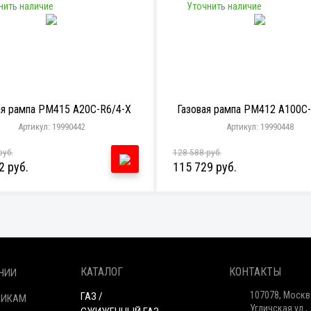
нить наличие
Уточнить наличие
ая рампа PM415 A20C-R6/4-X
Газовая рампа PM412 A100C
Артикул: 19990442
Артикул: 19990448
руб.
128 588 руб.
2 руб.
115 729 руб.
КАТАЛОГ
КОНТАКТЫ
НИИ
107078, Москв
ГАЗ /
ЩИКАМ
Угличская ул., 