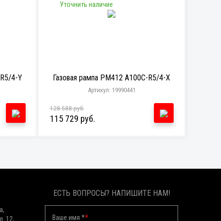
Уточнить наличие
-R5/4-Y
Газовая рампа PM412 A100C-R5/4-X
Артикул: 19990441
128 588 руб.
115 729 руб.
ЕСТЬ ВОПРОСЫ? НАПИШИТЕ НАМ!
а,
Ваше имя *
*
д. 12,