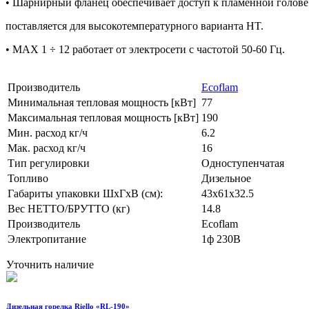
• Шарнирный фланец обеспечивает доступ к пламенной голове 
поставляется для высокотемпературного варианта HT.
• MAX 1 ÷ 12 работает от электросети с частотой 50-60 Гц.
Производитель
Ecoflam
Минимальная тепловая мощность [кВт]
77
Максимальная тепловая мощность [кВт]
190
Мин. расход кг/ч
6.2
Мак. расход кг/ч
16
Тип регулировки
Одноступенчатая
Топливо
Дизельное
Габариты упаковки ШхГхВ (см):
43х61х32.5
Вес НЕТТО/БРУТТО (кг)
14.8
Производитель
Ecoflam
Электропитание
1ф 230В
Уточнить наличие
Дизельная горелка Riello «RL-190»