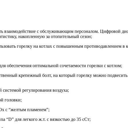
ь взаимодействие с обслуживающим персоналом. Цифровой дисп
атистику, накопленную за отопительный сезон;
ьзовать горелку на котлах с повышенным противодавлением в к
 для обеспечения оптимальной сочетаемости горелки с котлом;
ственный крепежный болт, на который горелку можно подвесить
 системой регулирования воздуха;
ой головки;
NOx c “желтым плaмeнeм”;
 “D” для легкого ж.т. с вязкостью до 35 сСт;