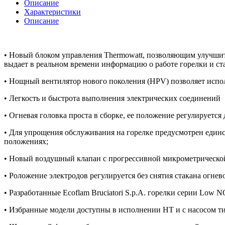
Описание
Характеристики
Описание
• Новый блоком управления Thermowatt, позволяющим улучшит
выдает в реальном времени информацию о работе горелки и ст
• Нощный вентилятор нового поколения (HPV) позволяет испол
• Легкость и быстрота выполнения электрических соединений
• Огневая головка проста в сборке, ее положение регулируется
• Для упрощения обслуживания на горелке предусмотрен един
положениях;
• Новый воздушный клапан с прогрессивной микрометрической
• Роложение электродов регулируется без снятия стакана огнев
• Разработанные Ecoflam Bruciatori S.p.A. горелки cepии Low 
• Избранные модели доступны в исполнении HT и с насосом типа