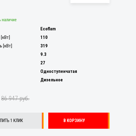
 наличие
Ecoflam
[кВт]
110
 [кВт]
319
9.3
27
Одноступенчатая
Дизельное
.
86 947 руб.
ПИТЬ 1 КЛИК
В КОРЗИНУ