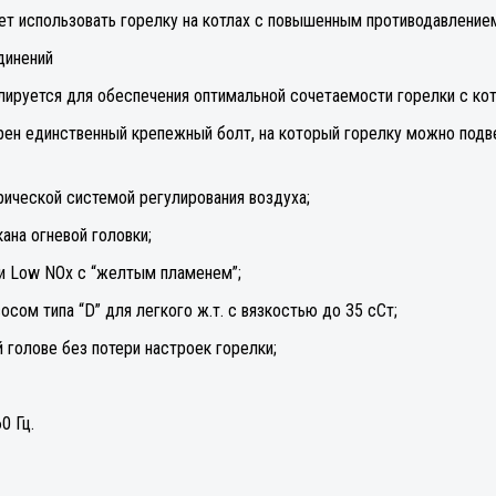
ет использовать горелку на котлах с повышенным противодавлением
динений
улируется для обеспечения оптимальной сочетаемости горелки с ко
рен единственный крепежный болт, на который горелку можно подв
ической системой регулирования воздуха;
ана огневой головки;
pии Low NOx c “желтым плaмeнeм”;
сом типа “D” для легкого ж.т. с вязкостью до 35 сСт;
 голове без потери настроек горелки;
0 Гц.