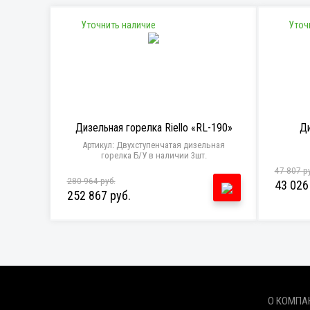
Уточнить наличие
Уточ
Дизельная горелка Riello «RL-190»
Ди
Артикул: Двухступенчатая дизельная
горелка Б/У в наличии 3шт.
47 807 р
280 964 руб.
43 026
252 867 руб.
О КОМПА