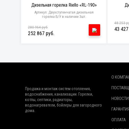
Дизельная горелка Riello «RL-190»
Ди
Артикул: Двухступенчатая дизельная
горелка Б/У в наличии 3шт.
48 253 р
280 964 руб.
43 427
252 867 руб.
О КОМПА
ПОСТАВ
Продажа и монтаж систем отопления,
водоснабжения, канализации. Горелки,
НОВОСТИ
котлы, септики, радиаторы,
водонагреватели, бойлеры для загородного
ГАРАНТИ
дома.
ОПЛАТА