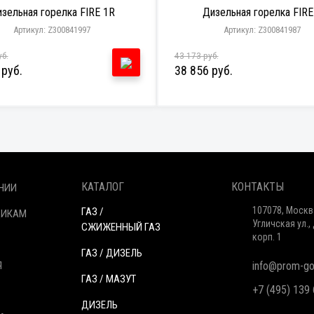
зельная горелка FIRE 1R
Дизельная горелка FIRE
Артикул: Z300841997
Артикул: Z300841987
уб.
43 173 руб.
 руб.
38 856 руб.
КАТАЛОГ
КОНТАКТЫ
НИИ
107078, Москв
ГАЗ /
ЩИКАМ
Угличская ул., 
СЖИЖЕННЫЙ ГАЗ
корп. 1
ГАЗ / ДИЗЕЛЬ
Я
info@prom-gor
ГАЗ / МАЗУТ
+7 (495) 139
ДИЗЕЛЬ